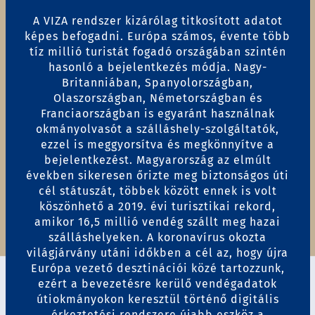
A VIZA rendszer kizárólag titkosított adatot
képes befogadni. Európa számos, évente több
tíz millió turistát fogadó országában szintén
hasonló a bejelentkezés módja. Nagy-
Britanniában, Spanyolországban,
Olaszországban, Németországban és
Franciaországban is egyaránt használnak
okmányolvasót a szálláshely-szolgáltatók,
ezzel is meggyorsítva és megkönnyítve a
bejelentkezést. Magyarország az elmúlt
években sikeresen őrizte meg biztonságos úti
cél státuszát, többek között ennek is volt
köszönhető a 2019. évi turisztikai rekord,
amikor 16,5 millió vendég szállt meg hazai
szálláshelyeken. A koronavírus okozta
világjárvány utáni időkben a cél az, hogy újra
Európa vezető desztinációi közé tartozzunk,
ezért a bevezetésre kerülő vendégadatok
útiokmányokon keresztül történő digitális
érkeztetési rendszere újabb eszköz a