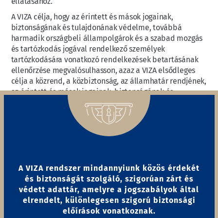
ellátásához.
A VIZA célja, hogy az érintett és mások jogainak,
biztonságának és tulajdonának védelme, továbbá
harmadik országbeli állampolgárok és a szabad mozgás
és tartózkodás jogával rendelkező személyek
tartózkodására vonatkozó rendelkezések betartásának
ellenőrzése megvalósulhasson, azaz a VIZA elsődleges
célja a közrend, a közbiztonság, az államhatár rendjének,
az érintett és mások jogainak, biztonságának és
tulajdonának védelmének elősegítése.
A VIZA rendszer mindannyiunk közös érdekét
és biztonságát szolgáló, szigorúan zárt és
védett adattár, amelyre a jogszabályok által
elrendelt, különlegesen szigorú biztonsági
előírások vonatkoznak.