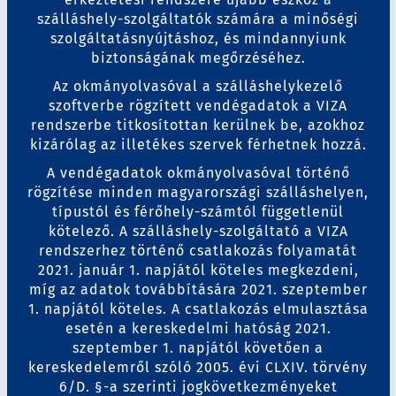
szálláshely-szolgáltatók számára a minőségi
szolgáltatásnyújtáshoz, és mindannyiunk
biztonságának megőrzéséhez.
Az okmányolvasóval a szálláshelykezelő
szoftverbe rögzített vendégadatok a VIZA
rendszerbe titkosítottan kerülnek be, azokhoz
kizárólag az illetékes szervek férhetnek hozzá.
A vendégadatok okmányolvasóval történő
rögzítése minden magyarországi szálláshelyen,
típustól és férőhely-számtól függetlenül
kötelező. A szálláshely-szolgáltató a VIZA
rendszerhez történő csatlakozás folyamatát
2021. január 1. napjától köteles megkezdeni,
míg az adatok továbbítására 2021. szeptember
1. napjától köteles. A csatlakozás elmulasztása
esetén a kereskedelmi hatóság 2021.
szeptember 1. napjától követően a
kereskedelemről szóló 2005. évi CLXIV. törvény
6/D. §-a szerinti jogkövetkezményeket