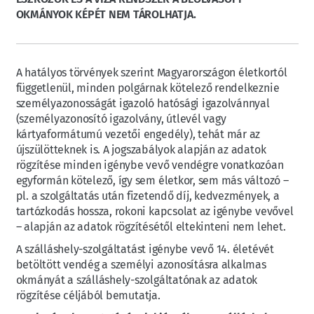
OKMÁNYOK KÉPÉT NEM TÁROLHATJA.
A hatályos törvények szerint Magyarországon életkortól
függetlenül, minden polgárnak kötelező rendelkeznie
személyazonosságát igazoló hatósági igazolvánnyal
(személyazonosító igazolvány, útlevél vagy
kártyaformátumú vezetői engedély), tehát már az
újszülötteknek is. A jogszabályok alapján az adatok
rögzítése minden igénybe vevő vendégre vonatkozóan
egyformán kötelező, így sem életkor, sem más változó –
pl. a szolgáltatás után fizetendő díj, kedvezmények, a
tartózkodás hossza, rokoni kapcsolat az igénybe vevővel
– alapján az adatok rögzítésétől eltekinteni nem lehet.
A szálláshely-szolgáltatást igénybe vevő 14. életévét
betöltött vendég a személyi azonosításra alkalmas
okmányát a szálláshely-szolgáltatónak az adatok
rögzítése céljából bemutatja.