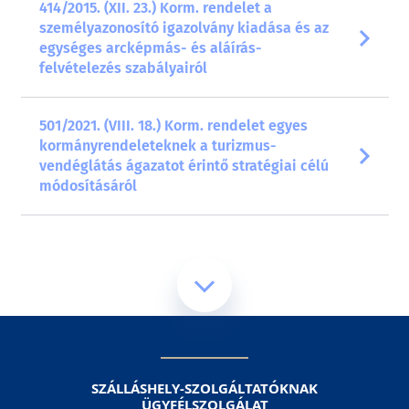
414/2015. (XII. 23.) Korm. rendelet a
személyazonosító igazolvány kiadása és az
egységes arcképmás- és aláírás-
felvételezés szabályairól
501/2021. (VIII. 18.) Korm. rendelet egyes
kormányrendeleteknek a turizmus-
vendéglátás ágazatot érintő stratégiai célú
módosításáról
SZÁLLÁSHELY-SZOLGÁLTATÓKNAK
ÜGYFÉLSZOLGÁLAT