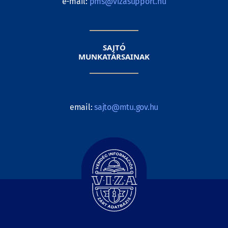
e-mail:
pms@vizasupport.hu
SAJTÓ
MUNKATÁRSAINAK
email:
sajto@mtu.gov.hu