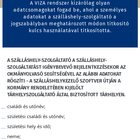
A VIZA rendszer kizárólag olyan
adatcsomagokat fogad be, ahol a személyes
adatokat a szálláshely-szolgáltató a
jogszabályban meghatározott módon titkosító
kulcs használatával titkosította.
A SZÁLLÁSHELY-SZOLGÁLTATÓ A SZÁLLÁSHELY-
SZOLGÁLTATÁST IGÉNYBEVEVŐ BEJELENTKEZÉSEKOR AZ
OKMÁNYOLVASÓ SEGÍTSÉGÉVEL AZ ALÁBBI ADATOKAT
RÖGZÍTI - A SZÁLLÁSHELYKEZELŐ SZOFTVER ÚTJÁN A
KORMÁNY RENDELETÉBEN KIJELÖLT
TÁRHELYSZOLGÁLTATÓ ÁLTAL BIZTOSÍTOTT TÁRHELYEN.
családi és utónév;
születési családi és utónév;
születési hely és idő;
neme;