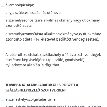
állampolgársága;
anyja születési családi és utóneve;
a személyazonosításra alkalmas okmány vagy útiokmány
azonosító adatai.
a személyazonosításra alkalmas okmány vagy útiokmány
azonosító adatai (14. életévét betöltött vendég esetén).
A felsorolt adatokat a szálláshely a 14 év alatti vendégek
esetében képviselőjének (pl. szülő, gondviselő)
nyilatkozata alapján is rögzítheti.
TOVÁBBÁ AZ ALÁBBI ADATOKAT IS RÖGZÍTI A
SZÁLLÁSHELYKEZELŐ SZOFTVERBEN:
a szálláshely-szolgáltatás címe;
a szálláshely igénybevételének kezdő és várható, valamint