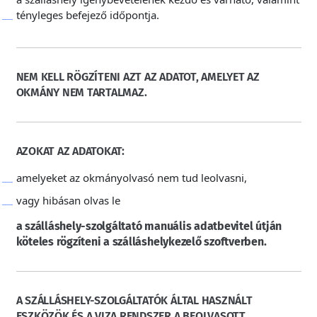
tényleges befejező időpontja.
NEM KELL RÖGZÍTENI AZT AZ ADATOT, AMELYET AZ
OKMÁNY NEM TARTALMAZ.
AZOKAT AZ ADATOKAT:
amelyeket az okmányolvasó nem tud leolvasni,
vagy hibásan olvas le
a szálláshely-szolgáltató manuális adatbevitel útján
köteles rögzíteni a szálláshelykezelő szoftverben.
A SZÁLLÁSHELY-SZOLGÁLTATÓK ÁLTAL HASZNÁLT
ESZKÖZÖK ÉS A VIZA RENDSZER A BEOLVASOTT