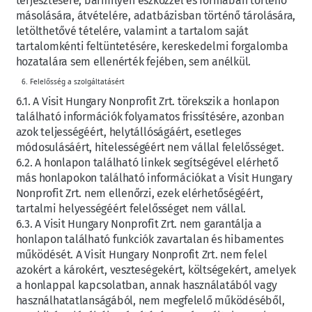
terjesztésére, bármilyen eszközzel és formában történő
másolására, átvételére, adatbázisban történő tárolására,
letölthetővé tételére, valamint a tartalom saját
tartalomkénti feltüntetésére, kereskedelmi forgalomba
hozatalára sem ellenérték fejében, sem anélkül.
Felelősség a szolgáltatásért
6.1. A Visit Hungary Nonprofit Zrt. törekszik a honlapon
található információk folyamatos frissítésére, azonban
azok teljességéért, helytállóságáért, esetleges
módosulásáért, hitelességéért nem vállal felelősséget.
6.2. A honlapon található linkek segítségével elérhető
más honlapokon található információkat a Visit Hungary
Nonprofit Zrt. nem ellenőrzi, ezek elérhetőségéért,
tartalmi helyességéért felelősséget nem vállal.
6.3. A Visit Hungary Nonprofit Zrt. nem garantálja a
honlapon található funkciók zavartalan és hibamentes
működését. A Visit Hungary Nonprofit Zrt. nem felel
azokért a károkért, veszteségekért, költségekért, amelyek
a honlappal kapcsolatban, annak használatából vagy
használhatatlanságából, nem megfelelő működéséből,