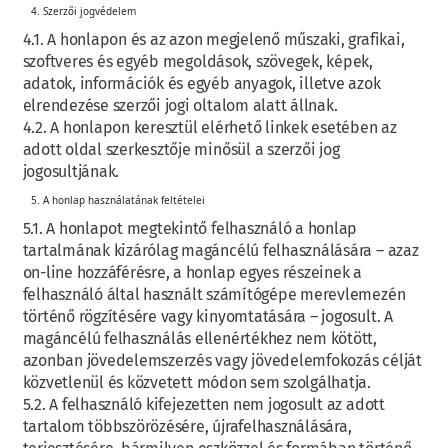
Szerzői jogvédelem
4.1. A honlapon és az azon megjelenő műszaki, grafikai,
szoftveres és egyéb megoldások, szövegek, képek,
adatok, információk és egyéb anyagok, illetve azok
elrendezése szerzői jogi oltalom alatt állnak.
4.2. A honlapon keresztül elérhető linkek esetében az
adott oldal szerkesztője minősül a szerzői jog
jogosultjának.
A honlap használatának feltételei
5.1. A honlapot megtekintő felhasználó a honlap
tartalmának kizárólag magáncélú felhasználására – azaz
on-line hozzáférésre, a honlap egyes részeinek a
felhasználó által használt számítógépe merevlemezén
történő rögzítésére vagy kinyomtatására – jogosult. A
magáncélú felhasználás ellenértékhez nem kötött,
azonban jövedelemszerzés vagy jövedelemfokozás célját
közvetlenül és közvetett módon sem szolgálhatja.
5.2. A felhasználó kifejezetten nem jogosult az adott
tartalom többszörözésére, újrafelhasználására,