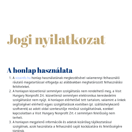
Jogi nyilatkozat
A honlap használata
A
vizainfo.hu
honlap használatának megkezdésével valamennyi felhasználó
ráutaló magatartással elfogadja az alábbiakban meghatározott felhasználási
feltételeket.
A honlapon közvetlenül semmilyen szolgáltatás nem rendelhető meg, a Visit
Hungary Nonprofit Zrt. közvetlenül semmilyen elektronikus kereskedelmi
szolgáltatást nem nyújt. A honlapon elérhetővé tett tartalom, valamint a linkek
segítségével elérhető egyes szolgáltatások esetében (pl. szálláshelykezelő
szoftverek) az adott oldal szerkesztője minősül szolgáltatónak, ezekkel
kapcsolatban a Visit Hungary Nonprofit Zrt.-t semmilyen felelősség nem
terheli.
A honlapon megjelenő információk és adatok kizárólag tájékoztatásul
szolgálnak, azok használata a felhasználó saját kockázatára és felelősségére
történik.